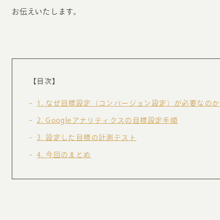
お知らせ・コラム
お伝えいたします。
MA
ABOUT
ホー
オンカについて
検
【目次】
ユ
オフィス紹介・会社概要
1
なぜ目標設定（コンバージョン設定）が必要なのか
流
ホームページ集客にかける想い
2
Googleアナリティクスの目標設定手順
ユ
社会貢献活動
3
設定した目標の計測テスト
特
4
今回のまとめ
タ