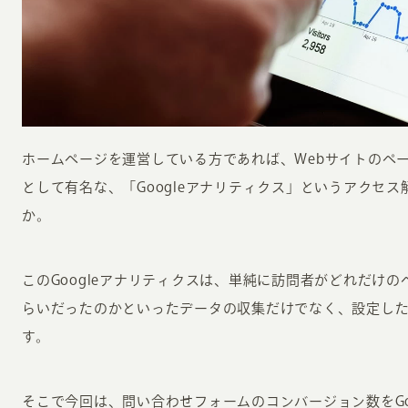
ホームページを運営している方であれば、Webサイトのペ
INFORMATION
CR
として有名な、「Googleアナリティクス」というアクセ
か。
ホーム
オン
制作実績
ク
このGoogleアナリティクスは、単純に訪問者がどれだけ
ホームページ集客の重要性
W
らいだったのかといったデータの収集だけでなく、設定し
よくある質問
コ
す。
お客様の声
最
あ
ホームページ制作の流れ
そこで今回は、問い合わせフォームのコンバージョン数をGo