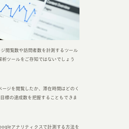
ージ閲覧数や訪問者数を計測するツール
EATION
ス解析ツールをご存知ではないでしょう
カのホームページ制作
ライアント専属チームによる戦略会議
のページを閲覧したか、滞在時間はどのく
EB専門のライターがすべての原稿を執筆
た目標の達成数を把握することもできま
ンバージョン率・UI/UXを高めるデザイン
新かつ正しい方法のSEO対策
らゆる閲覧環境を想定した
レスポンシブデザイン
ogleアナリティクスで計測する方法を