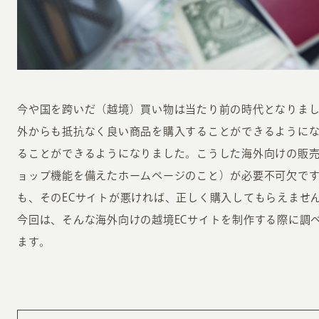
今や国を跨いだ（越境）買い物は当たり前の時代となりました
外からも抵抗なく良い商品を購入することができるように
INFORMATION
CR
ることができるようになりました。こうした海外向けの販売
ョップ機能を備えたホームページのこと）が必要不可欠で
ホーム
オン
も、そのECサイトが悪ければ、正しく購入してもらえませ
制作実績
ク
今回は、そんな海外向けの越境ECサイトを制作する際に調
ホームページ集客の重要性
W
ます。
よくある質問
コ
お客様の声
最
あ
ホームページ制作の流れ