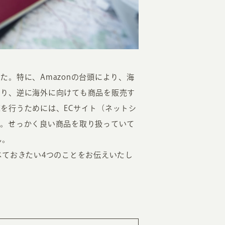
。特に、Amazonの台頭により、海
なり、逆に海外に向けても商品を販売す
EATION
を行うためには、ECサイト（ネットシ
す。せっかく良い商品を取り扱っていて
カのホームページ制作
ん。
ライアント専属チームによる戦略会議
べておきたい4つのことをお伝えいたし
EB専門のライターがすべての原稿を執筆
ンバージョン率・UI/UXを高めるデザイン
新かつ正しい方法のSEO対策
らゆる閲覧環境を想定した
レスポンシブデザイン