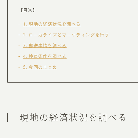
お知らせ・コラム
【目次】
MA
1
現地の経済状況を調べる
ABOUT
2
ローカライズとマーケティングを行う
ホー
3
郵送事情を調べる
オンカについて
検
4
検疫条件を調べる
ユ
オフィス紹介・会社概要
5
今回のまとめ
流
ホームページ集客にかける想い
ユ
社会貢献活動
特
タ
現地の経済状況を調べる