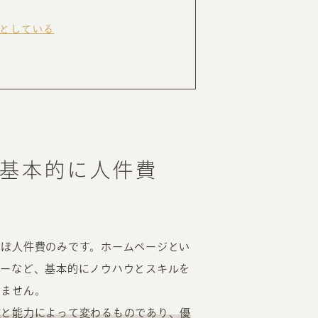
としている
RKETING
ムページ制作後の運用
索順位を安定的に伸ばす内部SEO対策
ーザーをファン化する
コンテンツマーケティング
入状況を分析・改善するアクセス解析
基本的に人件費
ーザーの動きを分析するヒートマップ解析
定のターゲットに的確に訴求する
インターネット広告
ーゲットの属性にあわせて訴求する
SNS広告
ほぼ人件費のみです。ホームページとい
ダーなど、基本的にノウハウとスキルを
りません。
数と能力によって変わるものであり、優