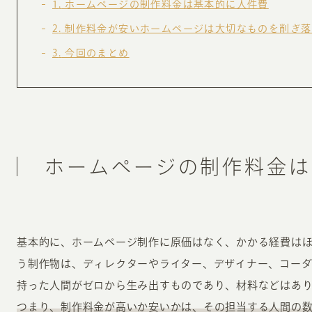
1
ホームページの制作料金は基本的に人件費
お知らせ・コラム
2
制作料金が安いホームページは大切なものを削ぎ落
MA
3
今回のまとめ
ABOUT
ホー
オンカについて
検
ユ
オフィス紹介・会社概要
流
ホームページの制作料金は
ホームページ集客にかける想い
ユ
社会貢献活動
特
タ
基本的に、ホームページ制作に原価はなく、かかる経費は
う制作物は、ディレクターやライター、デザイナー、コー
持った人間がゼロから生み出すものであり、材料などはあ
つまり、制作料金が高いか安いかは、その担当する人間の