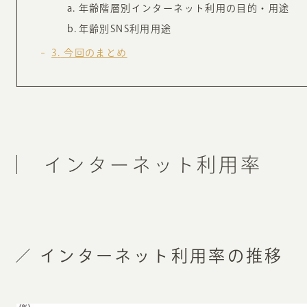
年齢階層別インターネット利用の目的・用途
お知らせ・コラム
年齢別SNS利用用途
MA
3
今回のまとめ
ABOUT
ホー
オンカについて
検
ユ
オフィス紹介・会社概要
流
ホームページ集客にかける想い
インターネット利用率
ユ
社会貢献活動
特
タ
インターネット利用率の推移