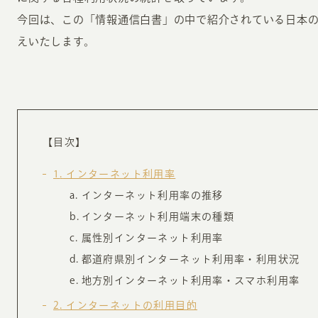
今回は、この「情報通信白書」の中で紹介されている日本
えいたします。
INFORMATION
CR
【目次】
1
インターネット利用率
ホーム
オン
インターネット利用率の推移
制作実績
ク
インターネット利用端末の種類
ホームページ集客の重要性
W
属性別インターネット利用率
よくある質問
コ
都道府県別インターネット利用率・利用状況
お客様の声
地方別インターネット利用率・スマホ利用率
最
あ
ホームページ制作の流れ
2
インターネットの利用目的