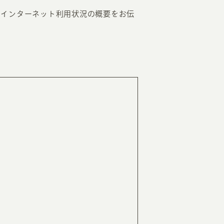
のインターネット利用状況の概要をお伝
EATION
カのホームページ制作
ライアント専属チームによる戦略会議
EB専門のライターがすべての原稿を執筆
ンバージョン率・UI/UXを高めるデザイン
新かつ正しい方法のSEO対策
らゆる閲覧環境を想定した
レスポンシブデザイン