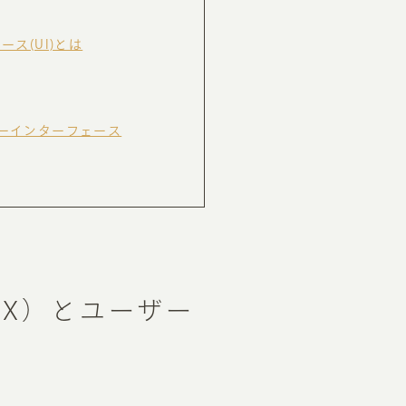
ス(UI)とは
RKETING
ムページ制作後の運用
ーインターフェース
索順位を安定的に伸ばす内部SEO対策
ーザーをファン化する
コンテンツマーケティング
入状況を分析・改善するアクセス解析
ーザーの動きを分析するヒートマップ解析
定のターゲットに的確に訴求する
インターネット広告
ーゲットの属性にあわせて訴求する
SNS広告
X）とユーザー