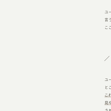
ユ
言
こ
ユ
と
こ
見
さ