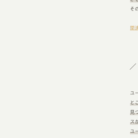
そ
関
ユ
と
見
ス
ユ