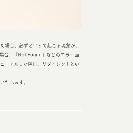
した場合、必ずといって起こる現象が、
、「Not Found」などのエラー画
EATION
ニューアルした際は、リダイレクトとい
カのホームページ制作
えいたします。
ライアント専属チームによる戦略会議
EB専門のライターがすべての原稿を執筆
ンバージョン率・UI/UXを高めるデザイン
新かつ正しい方法のSEO対策
らゆる閲覧環境を想定した
レスポンシブデザイン