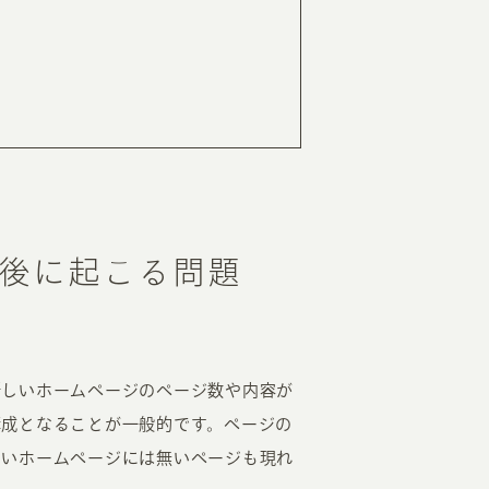
RKETING
ムページ制作後の運用
索順位を安定的に伸ばす内部SEO対策
ーザーをファン化する
コンテンツマーケティング
入状況を分析・改善するアクセス解析
後に起こる問題
ーザーの動きを分析するヒートマップ解析
定のターゲットに的確に訴求する
インターネット広告
ーゲットの属性にあわせて訴求する
SNS広告
新しいホームページのページ数や内容が
構成となることが一般的です。ページの
しいホームページには無いページも現れ