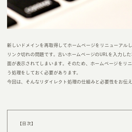
新しいドメインを再取得してホームページをリニューアル
リンク切れの問題です。古いホームページのURLを入力した場合
INFORMATION
CR
面が表示されてしまいます。そのため、ホームページをリ
う処理をしておく必要があります。
ホーム
オン
今回は、そんなリダイレクト処理の仕組みと必要性をお伝
制作実績
ク
ホームページ集客の重要性
W
よくある質問
コ
お客様の声
最
【目次】
あ
ホームページ制作の流れ