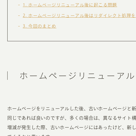
お知らせ・コラム
1
ホームページリニューアル後に起こる問題
2
ホームページリニューアル後はリダイレクト処理を
MA
3
今回のまとめ
ABOUT
ホー
オンカについて
検
ユ
オフィス紹介・会社概要
流
ホームページ集客にかける想い
ホームページリニューアル
ユ
社会貢献活動
特
タ
ホームページをリニューアルした後、古いホームページと
同じであれば良いのですが、多くの場合は、異なるサイト
増減が発生した際、古いホームページにはあったけど、新