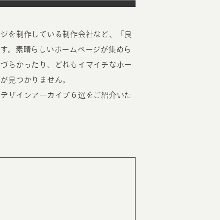
ージを制作している制作会社など、「良
ます。素晴らしいホームページが集めら
いづらかったり、どれもイマイチなホー
のが見つかりません。
EATION
のデザインアーカイブ６選をご紹介いた
カのホームページ制作
ライアント専属チームによる戦略会議
EB専門のライターがすべての原稿を執筆
ンバージョン率・UI/UXを高めるデザイン
新かつ正しい方法のSEO対策
らゆる閲覧環境を想定した
レスポンシブデザイン