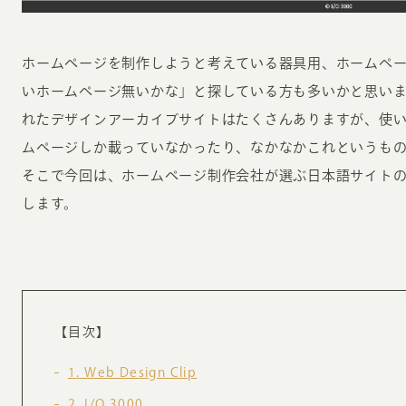
ホームページを制作しようと考えている器具用、ホームペ
いホームページ無いかな」と探している方も多いかと思い
れたデザインアーカイブサイトはたくさんありますが、使
ムページしか載っていなかったり、なかなかこれというも
INFORMATION
CR
そこで今回は、ホームページ制作会社が選ぶ日本語サイト
します。
ホーム
オン
制作実績
ク
ホームページ集客の重要性
W
よくある質問
コ
【目次】
お客様の声
最
1
Web Design Clip
あ
ホームページ制作の流れ
2
I/O 3000