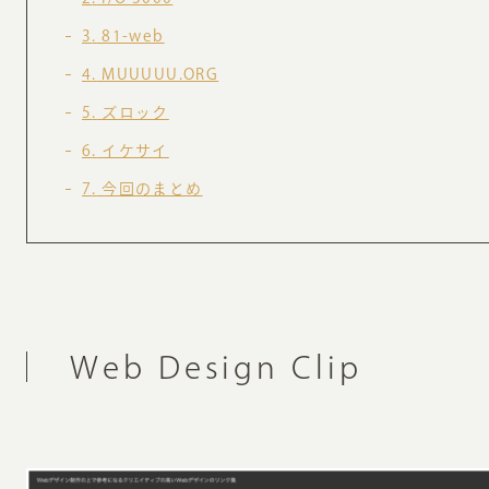
お知らせ・コラム
3
81-web
MA
4
MUUUUU.ORG
ABOUT
5
ズロック
ホー
6
イケサイ
オンカについて
検
7
今回のまとめ
ユ
オフィス紹介・会社概要
流
ホームページ集客にかける想い
ユ
社会貢献活動
特
タ
Web Design Clip