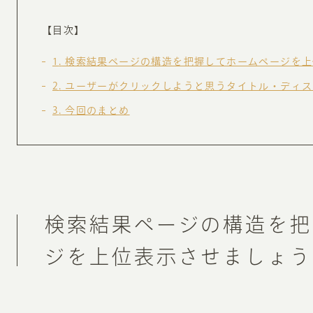
お知らせ・コラム
【目次】
MA
1
検索結果ページの構造を把握してホームページを上
ABOUT
ホー
2
ユーザーがクリックしようと思うタイトル・ディス
オンカについて
3
今回のまとめ
検
ユ
オフィス紹介・会社概要
流
ホームページ集客にかける想い
ユ
社会貢献活動
特
検索結果ページの構造を把
タ
ジを上位表示させましょう