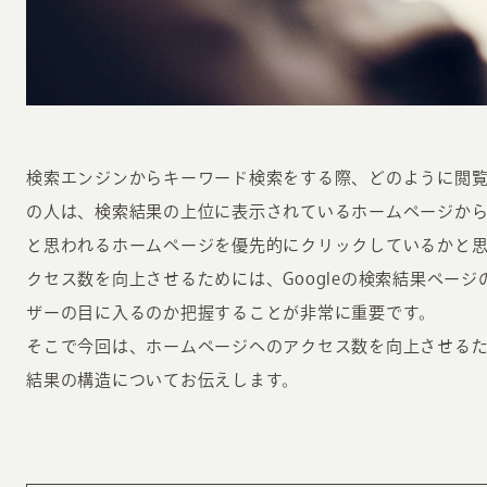
検索エンジンからキーワード検索をする際、どのように閲
INFORMATION
CR
の人は、検索結果の上位に表示されているホームページか
と思われるホームページを優先的にクリックしているかと
クセス数を向上させるためには、Googleの検索結果ペー
ホーム
オン
ザーの目に入るのか把握することが非常に重要です。
制作実績
ク
そこで今回は、ホームページへのアクセス数を向上させるため
ホームページ集客の重要性
W
結果の構造についてお伝えします。
よくある質問
コ
お客様の声
最
あ
ホームページ制作の流れ