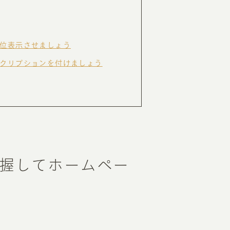
RKETING
位表示させましょう
ムページ制作後の運用
クリプションを付けましょう
索順位を安定的に伸ばす内部SEO対策
ーザーをファン化する
コンテンツマーケティング
入状況を分析・改善するアクセス解析
ーザーの動きを分析するヒートマップ解析
定のターゲットに的確に訴求する
インターネット広告
握してホームペー
ーゲットの属性にあわせて訴求する
SNS広告