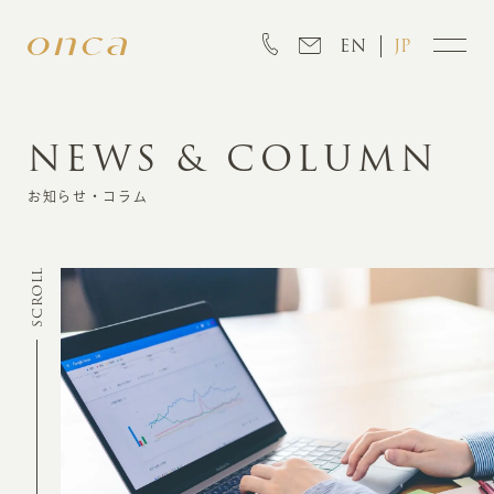
EN
JP
NEWS & COLUMN
INFORMATION
お知らせ・コラム
ABOUT
SCROLL
CREATION
MARKETING