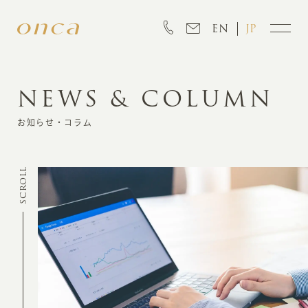
EN
JP
NEWS & COLUMN
INFORMATION
お知らせ・コラム
ABOUT
SCROLL
CREATION
MARKETING