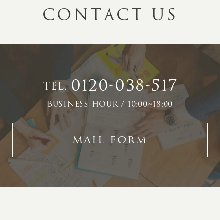
C
O
N
T
A
C
T
U
S
0120-038-517
TEL.
BUSINESS HOUR / 10:00~18:00
MAIL FORM