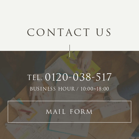
C
O
N
T
A
C
T
U
S
0120-038-517
TEL.
BUSINESS HOUR / 10:00~18:00
MAIL FORM