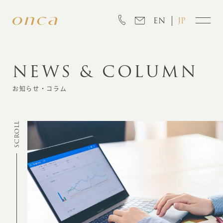
EN
JP
NEWS & COLUMN
INFORMATION
お知らせ・コラム
ABOUT
SCROLL
CREATION
MARKETING