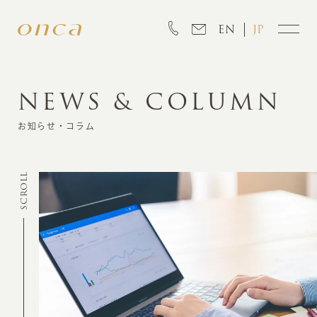
EN
JP
NEWS & COLUMN
INFORMATION
お知らせ・コラム
ABOUT
SCROLL
CREATION
MARKETING