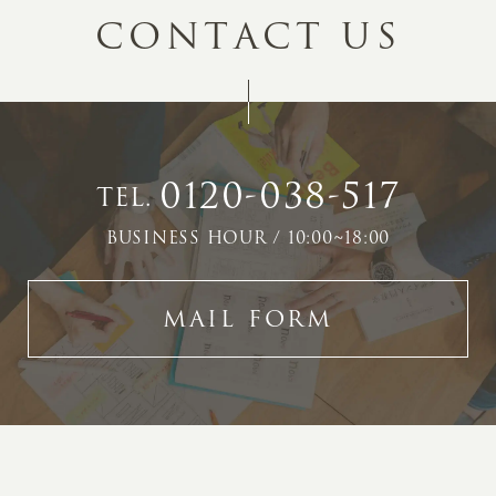
C
O
N
T
A
C
T
U
S
0120-038-517
TEL.
BUSINESS HOUR / 10:00~18:00
MAIL FORM