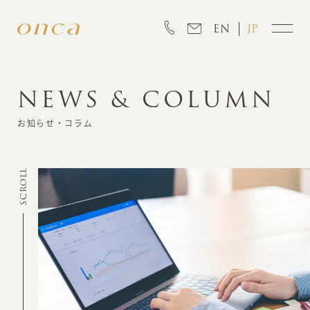
EN
JP
NEWS & COLUMN
INFORMATION
お知らせ・コラム
ABOUT
SCROLL
CREATION
MARKETING