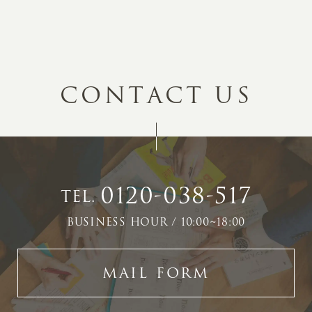
C
O
N
T
A
C
T
U
S
0120-038-517
TEL.
BUSINESS HOUR / 10:00~18:00
MAIL FORM