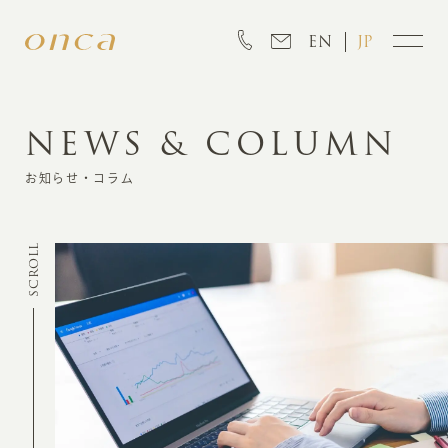
EN
JP
NEWS & COLUMN
INFORMATION
お知らせ・コラム
ABOUT
SCROLL
CREATION
MARKETING