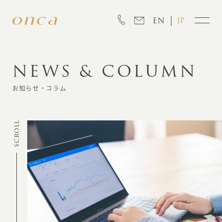
EN
JP
NEWS & COLUMN
INFORMATION
お知らせ・コラム
ABOUT
SCROLL
CREATION
MARKETING