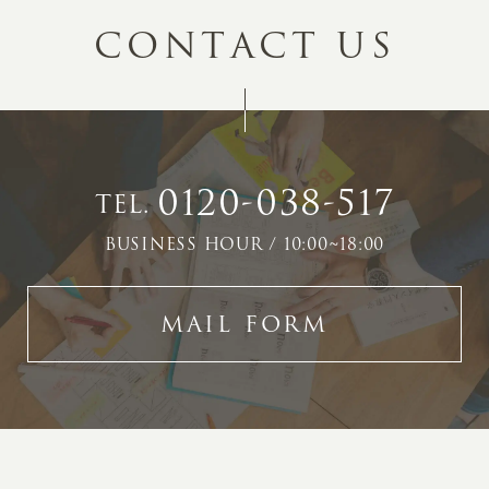
C
O
N
T
A
C
T
U
S
0120-038-517
TEL.
BUSINESS HOUR / 10:00~18:00
MAIL FORM