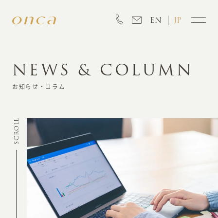
EN
JP
NEWS & COLUMN
INFORMATION
お知らせ・コラム
ABOUT
SCROLL
CREATION
MARKETING