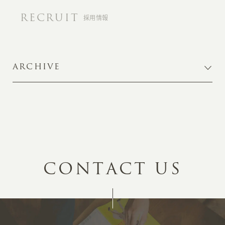
RECRUIT
採用情報
ARCHIVE
C
O
N
T
A
C
T
U
S