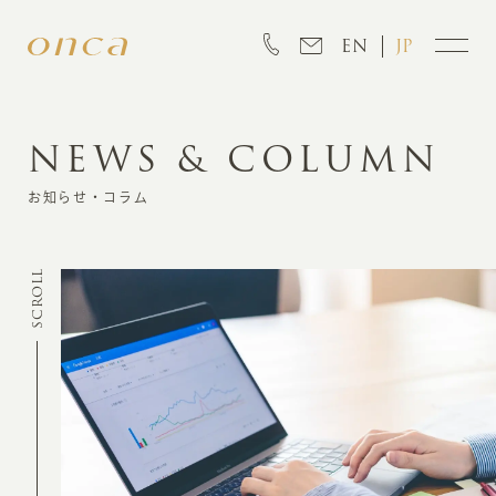
EN
JP
NEWS & COLUMN
INFORMATION
お知らせ・コラム
ABOUT
SCROLL
CREATION
MARKETING