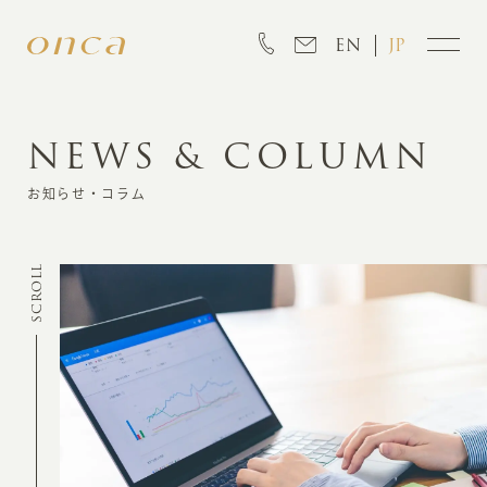
EN
JP
NEWS & COLUMN
INFORMATION
お知らせ・コラム
ABOUT
SCROLL
CREATION
MARKETING