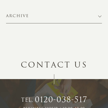
ARCHIVE
C
O
N
T
A
C
T
U
S
0120-038-517
TEL.