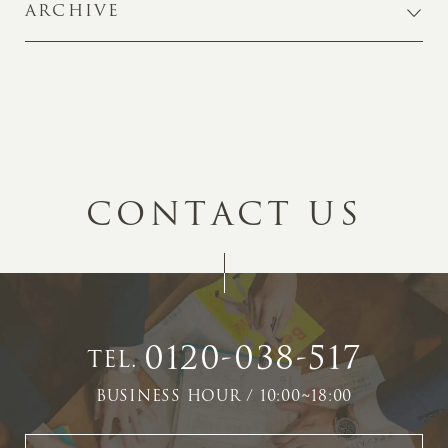
ARCHIVE
C
O
N
T
A
C
T
U
S
0120-038-517
TEL.
BUSINESS HOUR / 10:00~18:00