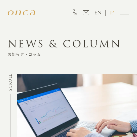
EN
JP
NEWS & COLUMN
INFORMATION
お知らせ・コラム
ABOUT
SCROLL
CREATION
MARKETING