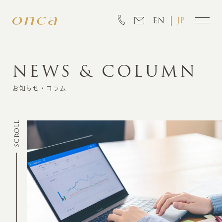
EN
JP
NEWS & COLUMN
INFORMATION
お知らせ・コラム
ABOUT
SCROLL
CREATION
MARKETING