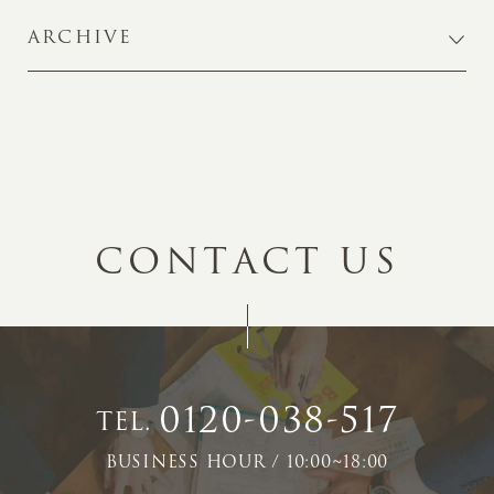
ARCHIVE
C
O
N
T
A
C
T
U
S
0120-038-517
TEL.
BUSINESS HOUR / 10:00~18:00