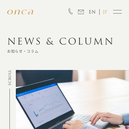
EN
JP
NEWS & COLUMN
INFORMATION
お知らせ・コラム
ABOUT
SCROLL
CREATION
MARKETING