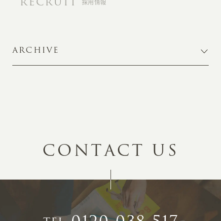
RECRUIT
採用情報
ARCHIVE
C
O
N
T
A
C
T
U
S