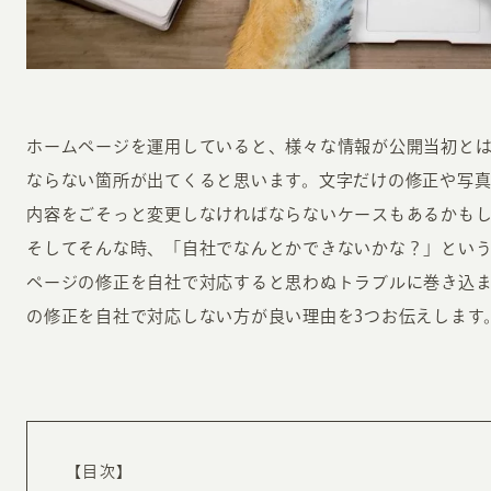
ホームページを運用していると、様々な情報が公開当初と
ならない箇所が出てくると思います。文字だけの修正や写
INFORMATION
CR
内容をごそっと変更しなければならないケースもあるかも
そしてそんな時、「自社でなんとかできないかな？」とい
ページの修正を自社で対応すると思わぬトラブルに巻き込
ホーム
オン
の修正を自社で対応しない方が良い理由を3つお伝えします
制作実績
ク
ホームページ集客の重要性
W
よくある質問
コ
お客様の声
最
あ
ホームページ制作の流れ
【目次】