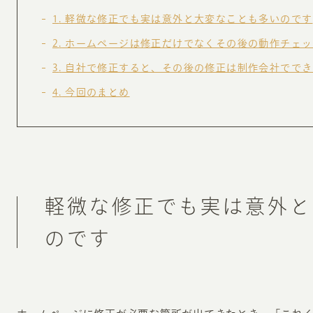
お知らせ・コラム
1
軽微な修正でも実は意外と大変なことも多いのです
MA
2
ホームページは修正だけでなくその後の動作チェッ
ABOUT
3
自社で修正すると、その後の修正は制作会社ででき
ホー
4
今回のまとめ
オンカについて
検
ユ
オフィス紹介・会社概要
流
ホームページ集客にかける想い
ユ
社会貢献活動
特
軽微な修正でも実は意外と
タ
のです