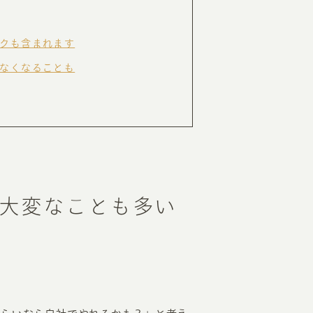
RKETING
クも含まれます
なくなることも
ムページ制作後の運用
索順位を安定的に伸ばす内部SEO対策
ーザーをファン化する
コンテンツマーケティング
入状況を分析・改善するアクセス解析
ーザーの動きを分析するヒートマップ解析
定のターゲットに的確に訴求する
インターネット広告
大変なことも多い
ーゲットの属性にあわせて訴求する
SNS広告