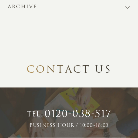
ARCHIVE
C
O
N
T
A
C
T
U
S
0120-038-517
TEL.
BUSINESS HOUR / 10:00~18:00