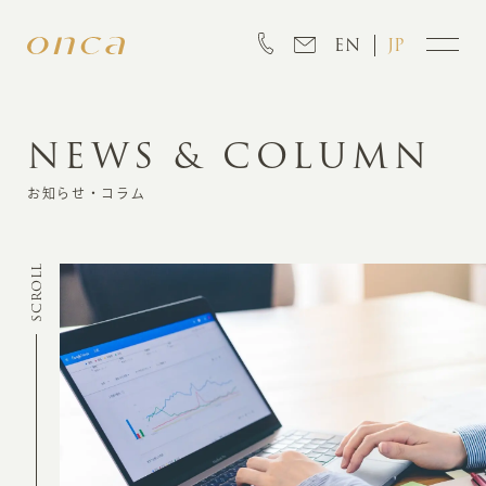
EN
JP
NEWS & COLUMN
INFORMATION
お知らせ・コラム
ABOUT
SCROLL
CREATION
MARKETING