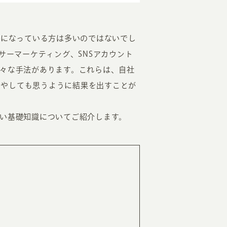
気になっている方は多いのではないでし
サーマーケティング、SNSアカウント
様々な手法があります。これらは、自社
費やしても思うように結果を出すことが
EATION
たい基礎知識についてご紹介します。
カのホームページ制作
ライアント専属チームによる戦略会議
EB専門のライターがすべての原稿を執筆
ンバージョン率・UI/UXを高めるデザイン
新かつ正しい方法のSEO対策
らゆる閲覧環境を想定した
レスポンシブデザイン