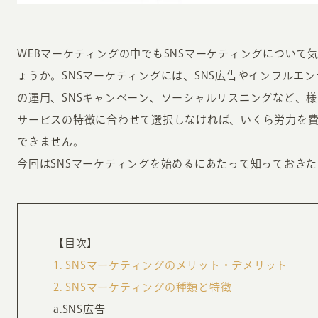
WEBマーケティングの中でもSNSマーケティングについて
ょうか。SNSマーケティングには、SNS広告やインフルエン
の運用、SNSキャンペーン、ソーシャルリスニングなど、
サービスの特徴に合わせて選択しなければ、いくら労力を
INFORMATION
CR
できません。
今回はSNSマーケティングを始めるにあたって知っておき
ホーム
オン
制作実績
ク
ホームページ集客の重要性
W
【目次】
よくある質問
コ
1. SNSマーケティングのメリット・デメリット
お客様の声
最
2. SNSマーケティングの種類と特徴
あ
ホームページ制作の流れ
a.SNS広告