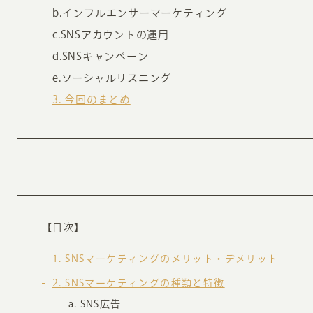
お知らせ・コラム
b.インフルエンサーマーケティング
c.SNSアカウントの運用
MA
d.SNSキャンペーン
ABOUT
e.ソーシャルリスニング
ホー
3. 今回のまとめ
オンカについて
検
ユ
オフィス紹介・会社概要
流
ホームページ集客にかける想い
ユ
社会貢献活動
特
タ
【目次】
1
SNSマーケティングのメリット・デメリット
2
SNSマーケティングの種類と特徴
SNS広告