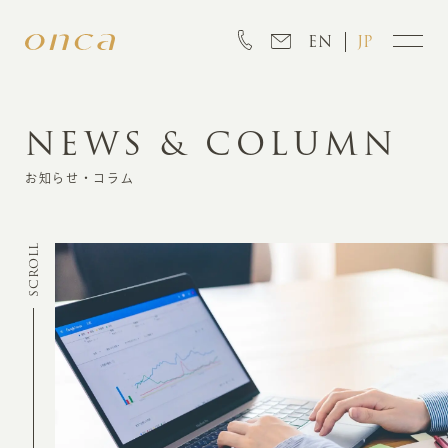
EN
JP
NEWS & COLUMN
INFORMATION
お知らせ・コラム
ABOUT
SCROLL
CREATION
MARKETING