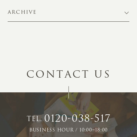
ARCHIVE
C
O
N
T
A
C
T
U
S
0120-038-517
TEL.
BUSINESS HOUR / 10:00~18:00