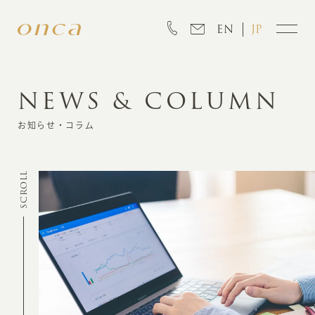
EN
JP
NEWS & COLUMN
INFORMATION
お知らせ・コラム
ABOUT
SCROLL
CREATION
MARKETING