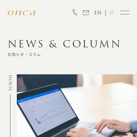
EN
JP
NEWS & COLUMN
INFORMATION
お知らせ・コラム
ABOUT
SCROLL
CREATION
MARKETING