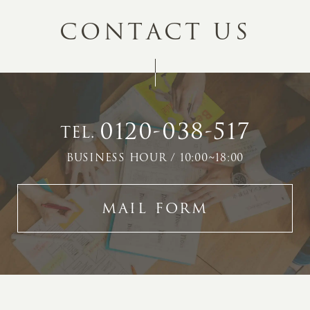
C
O
N
T
A
C
T
U
S
0120-038-517
TEL.
BUSINESS HOUR / 10:00~18:00
MAIL FORM