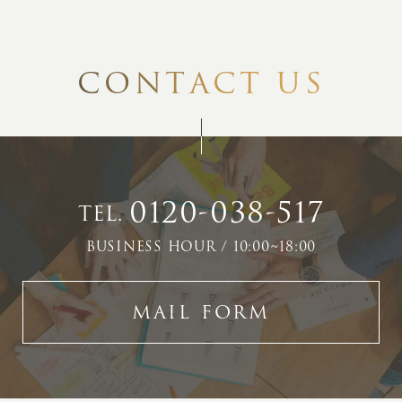
C
O
N
T
A
C
T
U
S
0120-038-517
TEL.
BUSINESS HOUR / 10:00~18:00
MAIL FORM