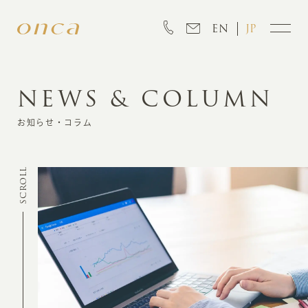
EN
JP
NEWS & COLUMN
INFORMATION
お知らせ・コラム
ABOUT
SCROLL
CREATION
MARKETING