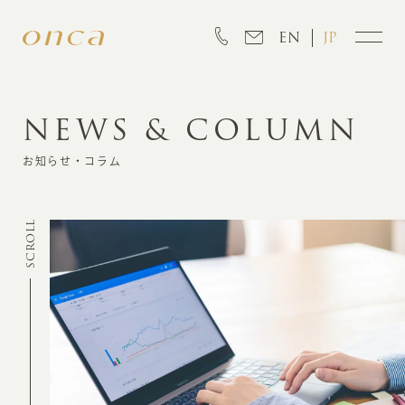
EN
JP
NEWS & COLUMN
INFORMATION
お知らせ・コラム
ABOUT
SCROLL
CREATION
MARKETING