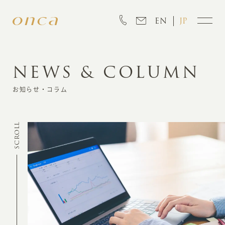
EN
JP
NEWS & COLUMN
INFORMATION
お知らせ・コラム
ABOUT
SCROLL
CREATION
MARKETING