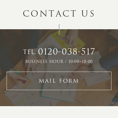
C
O
N
T
A
C
T
U
S
0120-038-517
TEL.
BUSINESS HOUR / 10:00~18:00
MAIL FORM