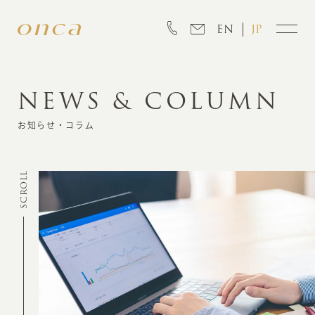
EN
JP
NEWS & COLUMN
INFORMATION
お知らせ・コラム
ABOUT
SCROLL
CREATION
MARKETING