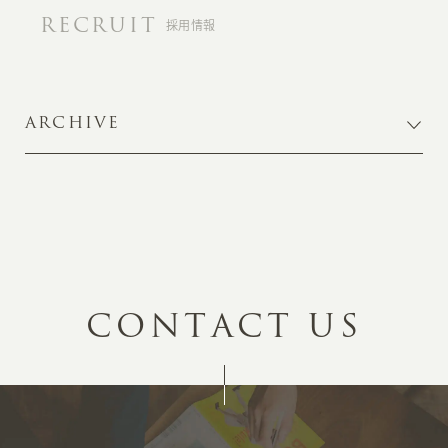
RECRUIT
採用情報
ARCHIVE
C
O
N
T
A
C
T
U
S