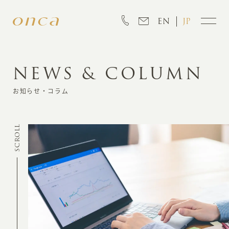
EN
JP
NEWS & COLUMN
INFORMATION
お知らせ・コラム
ABOUT
SCROLL
CREATION
MARKETING