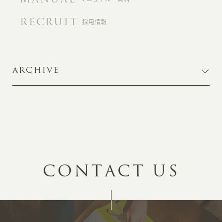
RECRUIT
採用情報
ARCHIVE
C
O
N
T
A
C
T
U
S