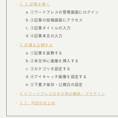
お知らせ・コラム
2
２.記事を書く
①ワードプレスの管理画面にログイン
MA
②記事の投稿画面にアクセス
ABOUT
③記事タイトルの入力
ホー
④記事本文の入力
オンカについて
検
3
記事を公開する
ユ
①記事を装飾する
オフィス紹介・会社概要
流
②本文中に画像を挿入する
ホームページ集客にかける想い
ユ
③カテゴリを設定する
社会貢献活動
特
④アイキャッチ画像を設定する
タ
⑤下書き保存・公開日の設定
4
4.ワードプレスのその他の機能・プラグイン
5
5．今回のまとめ