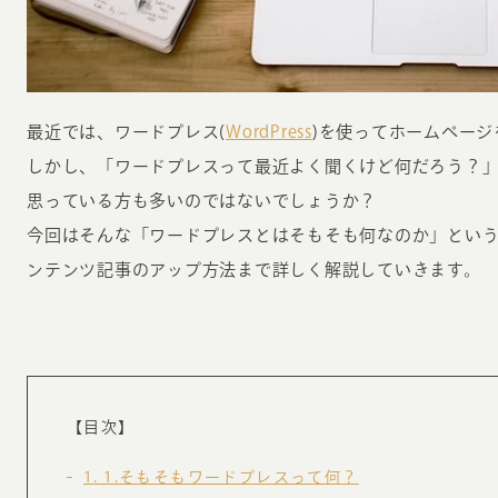
最近では、ワードプレス(
WordPress
)を使ってホームペー
しかし、「ワードプレスって最近よく聞くけど何だろう？
思っている方も多いのではないでしょうか？
INFORMATION
CR
今回はそんな「ワードプレスとはそもそも何なのか」という
ンテンツ記事のアップ方法まで詳しく解説していきます。
ホーム
オン
制作実績
ク
ホームページ集客の重要性
W
よくある質問
コ
【目次】
お客様の声
最
あ
ホームページ制作の流れ
1
1.そもそもワードプレスって何？