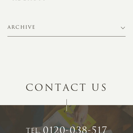
ARCHIVE
C
O
N
T
A
C
T
U
S
0120-038-517
TEL.