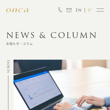
EN
JP
NEWS & COLUMN
INFORMATION
お知らせ・コラム
ABOUT
SCROLL
CREATION
MARKETING