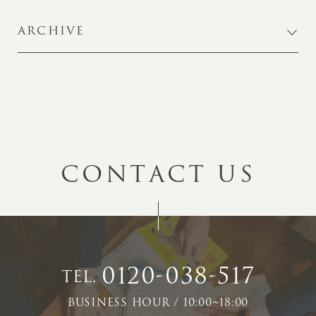
ARCHIVE
C
O
N
T
A
C
T
U
S
0120-038-517
TEL.
BUSINESS HOUR / 10:00~18:00