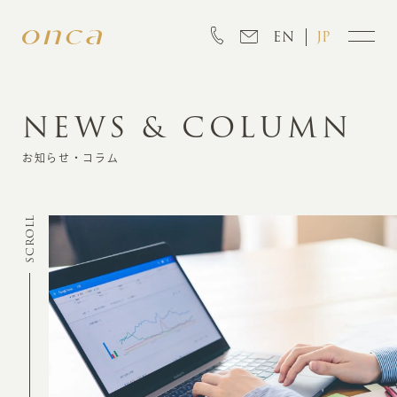
EN
JP
NEWS & COLUMN
INFORMATION
お知らせ・コラム
ABOUT
SCROLL
CREATION
MARKETING