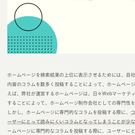
INFORMATION
CR
ホームページを検索結果の上位に表示させるためには、自
ホーム
オン
内容のコラムを数多く投稿することによって、ホームペー
制作実績
ク
えば、弊社が運営するホームページは、日々Webマーケテ
ホームページ集客の重要性
W
することによって、ホームページ制作会社としての専門性
よくある質問
コ
しかし、ホームページに専門的なコラムを投稿する際に、
お客様の声
最
ーザーにとって読みにくいコラムとなってしまうことが少
あ
ホームページ制作の流れ
ームページに専門的なコラムを投稿する際に、ユーザーに