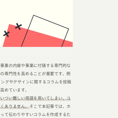
EATION
社事業の内容や事業に付随する専門的な
カのホームページ制作
ジの専門性を高めることが重要です。例
ライアント専属チームによる戦略会議
ィングやデザインに関するコラムを投稿
EB専門のライターがすべての原稿を執筆
を高めています。
ンバージョン率・UI/UXを高めるデザイン
ついつい難しい用語を用いてしまい、ユ
新かつ正しい方法のSEO対策
なくありません。
そこで本記事では、ホ
らゆる閲覧環境を想定した
レスポンシブデザイン
とって伝わりやすいコラムを作成するた