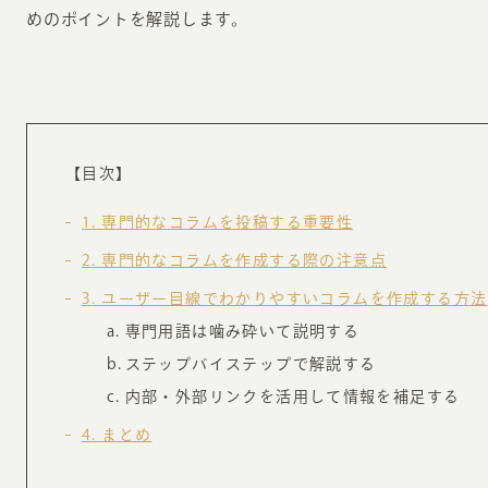
お知らせ・コラム
めのポイントを解説します。
MA
ABOUT
ホー
オンカについて
【目次】
検
ユ
オフィス紹介・会社概要
1
専門的なコラムを投稿する重要性
流
ホームページ集客にかける想い
2
専門的なコラムを作成する際の注意点
ユ
社会貢献活動
3
ユーザー目線でわかりやすいコラムを作成する方法
特
専門用語は噛み砕いて説明する
タ
ステップバイステップで解説する
内部・外部リンクを活用して情報を補足する
4
まとめ