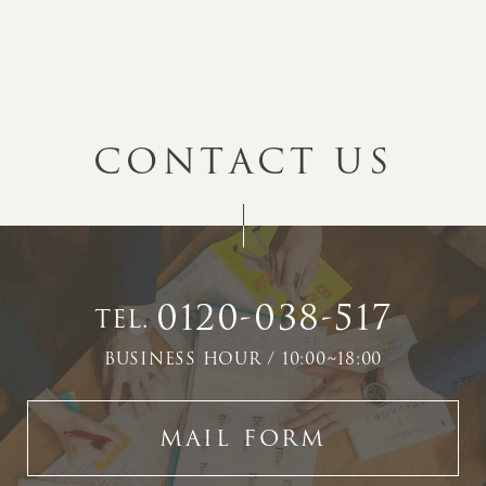
C
O
N
T
A
C
T
U
S
0120-038-517
TEL.
BUSINESS HOUR / 10:00~18:00
MAIL FORM