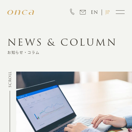
EN
JP
NEWS & COLUMN
INFORMATION
お知らせ・コラム
ABOUT
SCROLL
CREATION
MARKETING