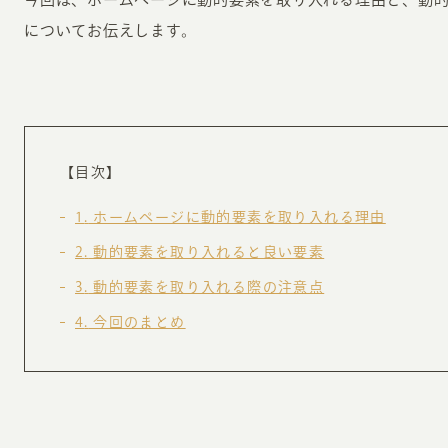
についてお伝えします。
【目次】
INFORMATION
CR
1
ホームページに動的要素を取り入れる理由
2
動的要素を取り入れると良い要素
ホーム
オン
3
動的要素を取り入れる際の注意点
制作実績
ク
4
今回のまとめ
ホームページ集客の重要性
W
よくある質問
コ
お客様の声
最
あ
ホームページ制作の流れ