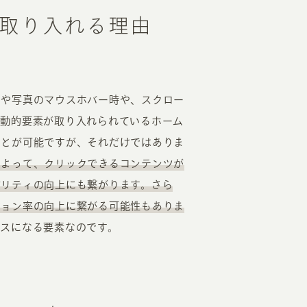
取り入れる理由
RKETING
ムページ制作後の運用
ンや写真のマウスホバー時や、スクロー
索順位を安定的に伸ばす内部SEO対策
。動的要素が取り入れられているホーム
ーザーをファン化する
コンテンツマーケティング
ことが可能ですが、それだけではありま
入状況を分析・改善するアクセス解析
によって、クリックできるコンテンツが
ーザーの動きを分析するヒートマップ解析
ビリティの向上にも繋がります。さら
定のターゲットに的確に訴求する
インターネット広告
ジョン率の向上に繋がる可能性もありま
ーゲットの属性にあわせて訴求する
SNS広告
スになる要素なのです。