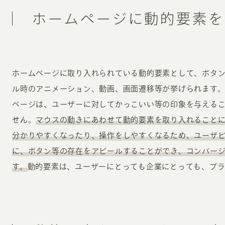
お知らせ・コラム
ホームページに動的要素を
MA
ABOUT
ホー
ホームページに取り入れられている動的要素として、ボタ
オンカについて
検
ル時のアニメーション、動画、画面遷移等が挙げられます
ユ
オフィス紹介・会社概要
ページは、ユーザーに対してかっこいい等の印象を与える
流
ホームページ集客にかける想い
せん。
マウスの動きにあわせて動的要素を取り入れること
ユ
社会貢献活動
分かりやすくなったり、操作をしやすくなるため、ユーザ
特
に、ボタン等の存在をアピールすることができ、コンバー
タ
す。
動的要素は、ユーザーにとっても企業にとっても、プラ