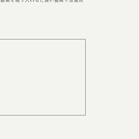
EATION
カのホームページ制作
ライアント専属チームによる戦略会議
EB専門のライターがすべての原稿を執筆
ンバージョン率・UI/UXを高めるデザイン
新かつ正しい方法のSEO対策
らゆる閲覧環境を想定した
レスポンシブデザイン