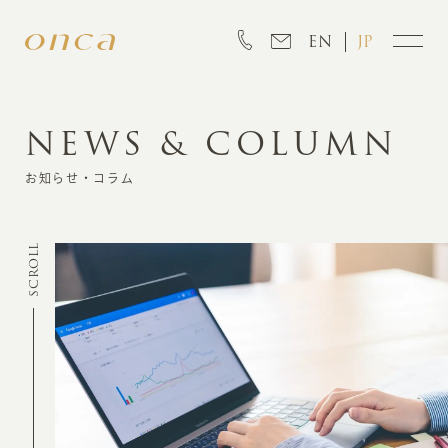
EN
JP
NEWS & COLUMN
INFORMATION
お知らせ・コラム
ABOUT
SCROLL
CREATION
MARKETING