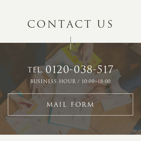
C
O
N
T
A
C
T
U
S
0120-038-517
TEL.
BUSINESS HOUR / 10:00~18:00
MAIL FORM