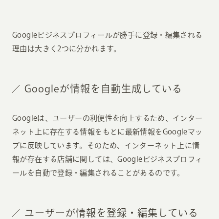
Googleビジネスプロフィールが勝手に登録・編集される
理由は大きく2つに分かれます。
Googleが情報を自動生成している
Googleは、ユーザーの利便性を向上するため、インター
ネット上に存在する情報をもとに最新情報をGoogleマッ
プに反映しています。そのため、インターネット上に情
報が存在する店舗に関しては、Googleビジネスプロフィ
ールを自動で登録・編集されることがあるのです。
ユーザーが情報を登録・編集している