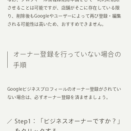
させることは可能ですが、店舗がそこに存在している限
り、削除後もGoogleやユーザーによって再び登録・編集
される可能性は高いため、おすすめできません。
オーナー登録を行っていない場合の
手順
Googleビジネスプロフィールのオーナー登録がされてい
ない場合は、必ずオーナー登録を済ませましょう。
Step1：「ビジネスオーナーですか？」
をクリックする