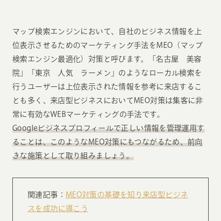
マップ検索エンジンにおいて、自社のビジネス情報を上
位表示させるためのマーケティング手法をMEO（マップ
検索エンジン最適化）対策と呼びます。「名古屋 美容
院」「東京 人気 ラーメン」のようなローカル検索を
行うユーザーは上位表示された情報を参考に来店するこ
とも多く、来店型ビジネスにおいてMEO対策は集客に非
常に有効なWEBマーケティングの手法です。
Googleビジネスプロフィールで正しい情報を管理運用す
ることは、このようなMEO対策にもつながるため、前向
きな施策として取り組みましょう。
関連記事：
MEO対策の基礎を知り来店型ビジネ
スを成功に導こう