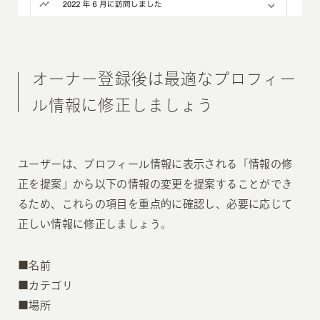
オーナー登録後は最適なプロフィー
ル情報に修正しましょう
ユーザーは、プロフィール情報に表示される「情報の修
正を提案」から以下の情報の変更を提案することができ
るため、これらの項目を重点的に確認し、必要に応じて
正しい情報に修正しましょう。
■名前
■カテゴリ
■場所