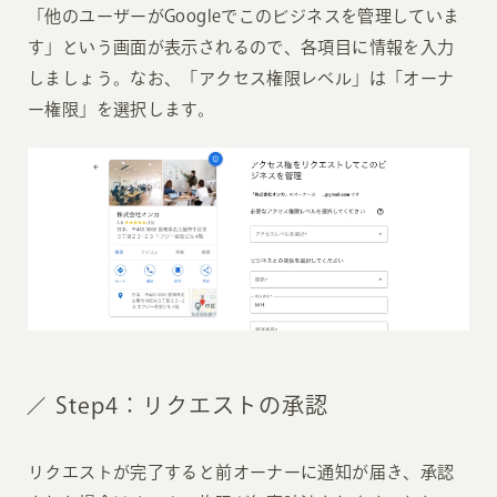
「他のユーザーがGoogleでこのビジネスを管理していま
す」という画面が表示されるので、各項目に情報を入力
しましょう。なお、「アクセス権限レベル」は「オーナ
ー権限」を選択します。
Step4：リクエストの承認
リクエストが完了すると前オーナーに通知が届き、承認