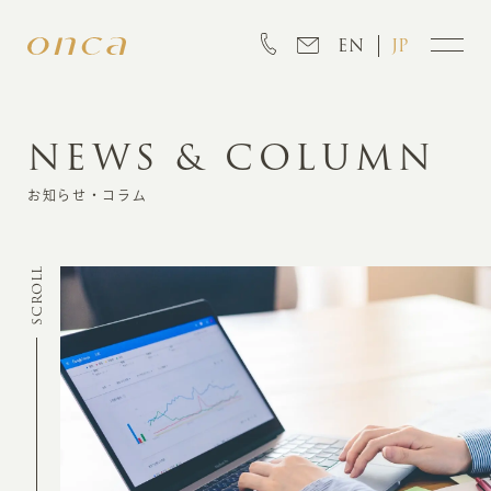
EN
JP
NEWS & COLUMN
INFORMATION
お知らせ・コラム
ABOUT
SCROLL
CREATION
MARKETING