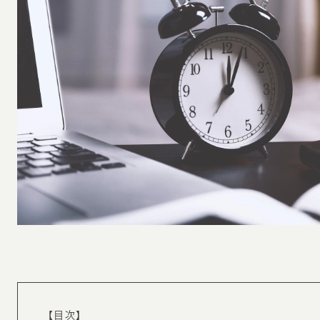
INFORMATION
CR
ホーム
オン
制作実績
ク
ホームページ集客の重要性
W
よくある質問
コ
お客様の声
最
あ
ホームページ制作の流れ
【目次】