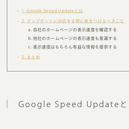
お知らせ・コラム
1
Google Speed Updateとは
MA
2
アップデートに対応する際に気をつけるべきこと
ABOUT
自社のホームページの表示速度を確認する
ホー
他社のホームページの表示速度も意識する
オンカについて
検
表示速度はもちろん有益な情報を提供する
ユ
3
まとめ
オフィス紹介・会社概要
流
ホームページ集客にかける想い
ユ
社会貢献活動
特
タ
Google Speed Update