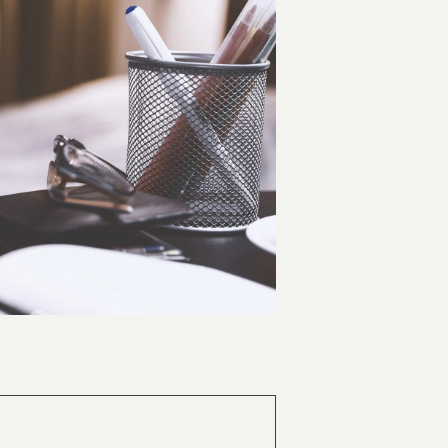
EATION
カのホームページ制作
ライアント専属チームによる戦略会議
EB専門のライターがすべての原稿を執筆
ンバージョン率・UI/UXを高めるデザイン
新かつ正しい方法のSEO対策
らゆる閲覧環境を想定した
レスポンシブデザイン