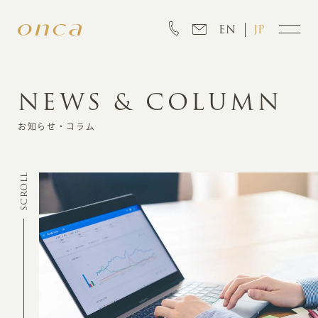
EN
JP
NEWS & COLUMN
INFORMATION
お知らせ・コラム
ABOUT
SCROLL
CREATION
MARKETING