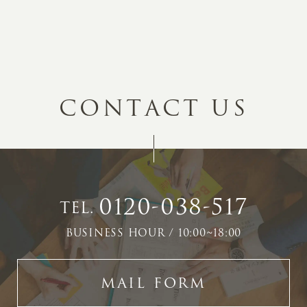
C
O
N
T
A
C
T
U
S
0120-038-517
TEL.
BUSINESS HOUR / 10:00~18:00
MAIL FORM