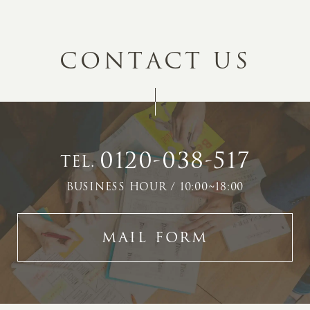
C
O
N
T
A
C
T
U
S
0120-038-517
TEL.
BUSINESS HOUR / 10:00~18:00
MAIL FORM