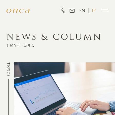
EN
JP
NEWS & COLUMN
INFORMATION
お知らせ・コラム
ABOUT
SCROLL
CREATION
MARKETING