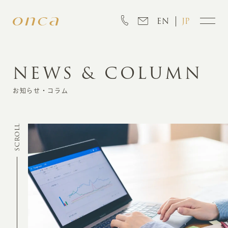
EN
JP
NEWS & COLUMN
INFORMATION
お知らせ・コラム
ABOUT
SCROLL
CREATION
MARKETING