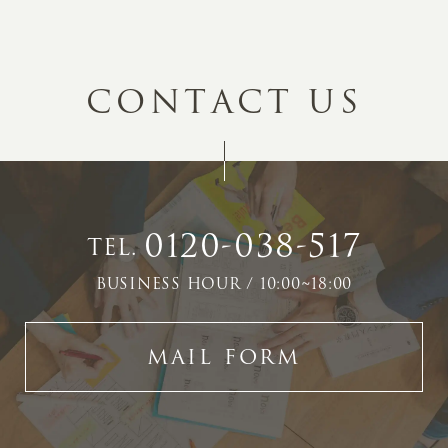
C
O
N
T
A
C
T
U
S
0120-038-517
TEL.
BUSINESS HOUR / 10:00~18:00
MAIL FORM