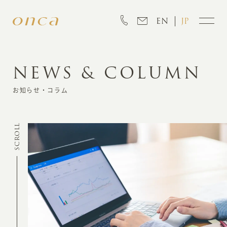
EN
JP
NEWS & COLUMN
INFORMATION
お知らせ・コラム
ABOUT
SCROLL
CREATION
MARKETING