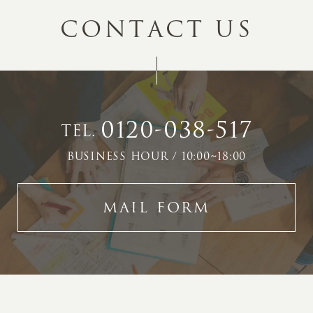
C
O
N
T
A
C
T
U
S
0120-038-517
TEL.
BUSINESS HOUR / 10:00~18:00
MAIL FORM