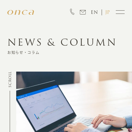
EN
JP
NEWS & COLUMN
INFORMATION
お知らせ・コラム
ABOUT
SCROLL
CREATION
MARKETING