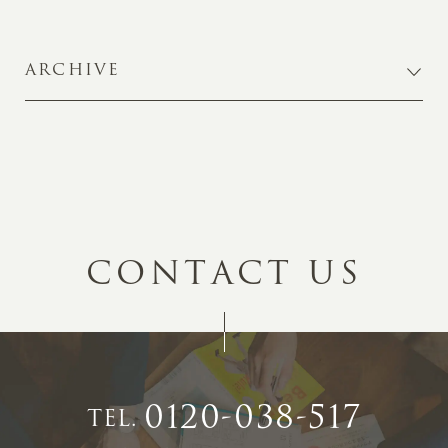
ARCHIVE
C
O
N
T
A
C
T
U
S
0120-038-517
TEL.