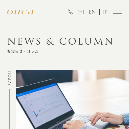
EN
JP
NEWS & COLUMN
INFORMATION
お知らせ・コラム
ABOUT
SCROLL
CREATION
MARKETING