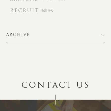
RECRUIT
採用情報
ARCHIVE
C
O
N
T
A
C
T
U
S