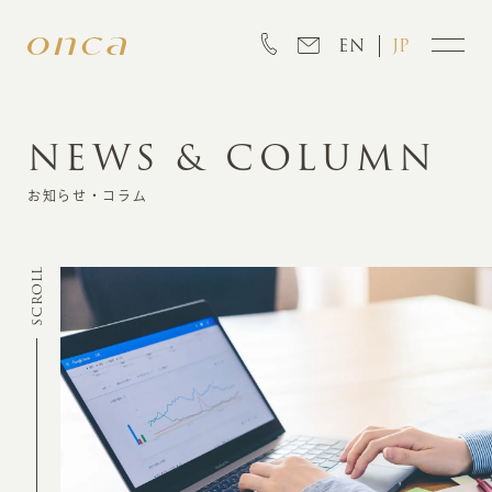
EN
JP
NEWS & COLUMN
INFORMATION
お知らせ・コラム
ABOUT
SCROLL
CREATION
MARKETING