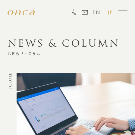
EN
JP
NEWS & COLUMN
INFORMATION
お知らせ・コラム
ABOUT
SCROLL
CREATION
MARKETING